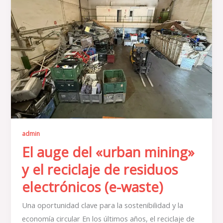
del
«urban
mining»
y
el
reciclaje
de
residuos
electrónicos
(e-
admin
waste)
El auge del «urban mining»
y el reciclaje de residuos
electrónicos (e-waste)
Una oportunidad clave para la sostenibilidad y la
economía circular En los últimos años, el reciclaje de