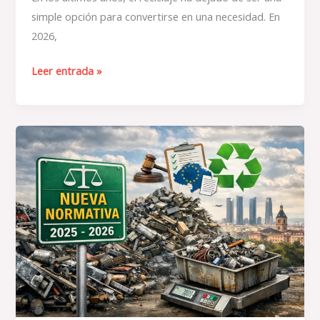
simple opción para convertirse en una necesidad. En
2026,
Leer entrada »
La
nueva
normativa
de
reciclaje
en
España:
un
cambio
clave