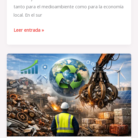
tanto para el medioambiente como para la economía
local. En el sur
Leer entrada »
Chatarra
y
recuperación
de
materiales:
actualidad
y
tendencias
que
están