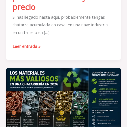
precio
Si has llegado hasta aquí, probablemente tengas
chatarra acumulada en casa, en una nave industrial,
en un taller o en […]
Leer entrada »
¿Qué
materiales
tienen
más
valor
en
una
chatarrería