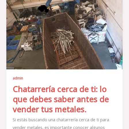
de
ti:
lo
que
debes
saber
antes
de
vender
tus
admin
metales.
Chatarrería cerca de ti: lo
que debes saber antes de
vender tus metales.
Si estás buscando una chatarrería cerca de ti para
vender metales, es importante conocer algunos